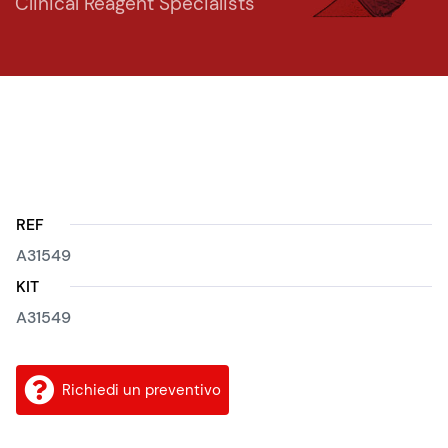
Clinical Reagent Specialists
REF
A31549
KIT
A31549
Richiedi un preventivo