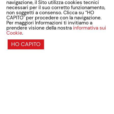
navigazione, il Sito utilizza cookies tecnici
necessari per il suo corretto funzionamento,
non soggetti a consenso. Clicca su “HO
CAPITO" per procedere con la navigazione.
Per maggiori Informazioni ti invitiamo a
prendere visione della nostra
informativa sui
Cookie
.
HO CAPITO
Bio Plastic on Diagnostic
da oltre 35 anni sempre al tuo
fianco
La
Bio Plastic
propone un catalogo completo che
comprende le linee di prodotto:
Test Rapidi su