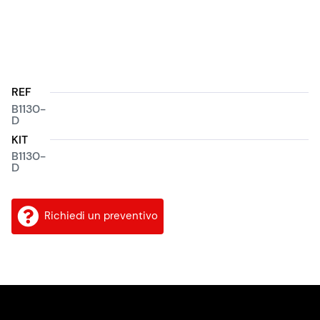
REF
B1130-
D
KIT
B1130-
D
Richiedi un preventivo