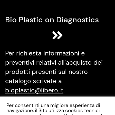
Bio Plastic on Diagnostics
Per richiesta informazioni e
preventivi relativi all'acquisto dei
prodotti presenti sul nostro
catalogo scrivete a
bioplastic@libero.it
.
Per consentirti una migliore esperienza di
navigazione, il Sito utilizza cookies tecnici
Menu
Info & contatti