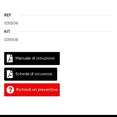
REF
S31506
KIT
S31506
Manuale di istruzione
Scheda di sicurezza
Richiedi un preventivo