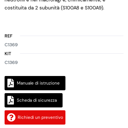
costituita da 2 subunità (S100A8 e S100A9).
REF
C1369
KIT
C1369
Manuale di istruzione
Scheda di sicurezza
Richiedi un preventivo