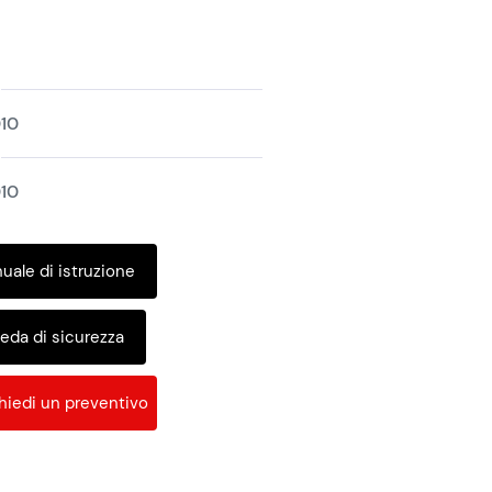
10
10
uale di istruzione
eda di sicurezza
hiedi un preventivo