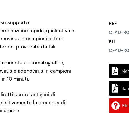
, su supporto
REF
rminazione rapida, qualitativa e
C-AD-R0
enovirus in campioni di feci
KIT
fezioni provocate da tali
C-AD-R0
mmunotest cromatografico,
tavirus e adenovirus in campioni
Man
i in 10 minuti.
Sch
iretti contro antigeni di
selettivamente la presenza di
Ric
eci umane