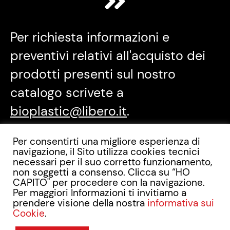
Per richiesta informazioni e
preventivi relativi all'acquisto dei
prodotti presenti sul nostro
catalogo scrivete a
bioplastic@libero.it
.
Per consentirti una migliore esperienza di
navigazione, il Sito utilizza cookies tecnici
Menu
Info & contatti
necessari per il suo corretto funzionamento,
non soggetti a consenso. Clicca su “HO
CAPITO" per procedere con la navigazione.
Via Alessandro Dudan, 9 -
Chi siamo
Per maggiori Informazioni ti invitiamo a
00143 ROMA
Salute e Benessere
prendere visione della nostra
informativa sui
TEL. +39 06 64530151
Cookie
.
Links
FAX +39 06 5020540
P.IVA: 01290501004