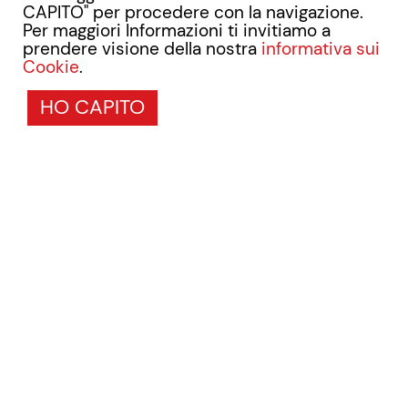
CAPITO" per procedere con la navigazione.
Per maggiori Informazioni ti invitiamo a
prendere visione della nostra
informativa sui
Cookie
.
HO CAPITO
L’
Helicobacter pylori
è un
batterio
in grado di
sopravvivere nell’ambiente acido dello stomaco
dove aderendo alla mucosa gastrica, la danneggia,